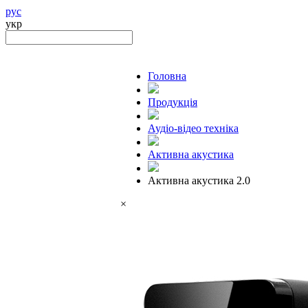
рус
укр
Головна
Продукцiя
Аудіо-відео техніка
Активна акустика
Активна акустика 2.0
×