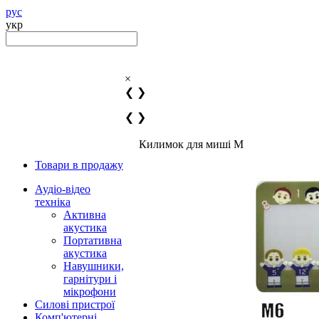
рус
укр
×
❮
❯
❮
❯
Килимок для миші M
Товари в продажу
Аудіо-відео
техніка
Активна
акустика
Портативна
акустика
Навушники,
гарнітури і
мікрофони
Силові пристрої
Комп'ютерні