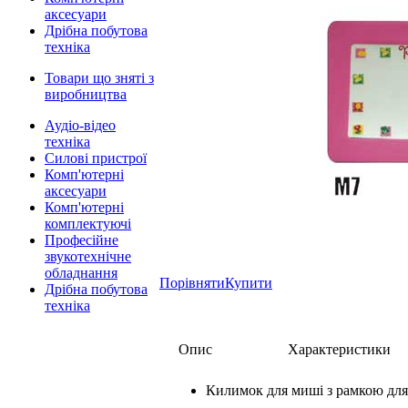
аксесуари
Дрібна побутова
техніка
Товари що зняті з
виробництва
Аудіо-відео
техніка
Силові пристрої
Комп'ютерні
аксесуари
Комп'ютерні
комплектуючі
Професійне
звукотехнічне
обладнання
Порівняти
Купити
Дрібна побутова
техніка
Опис
Характеристики
Килимок для миші з рамкою для