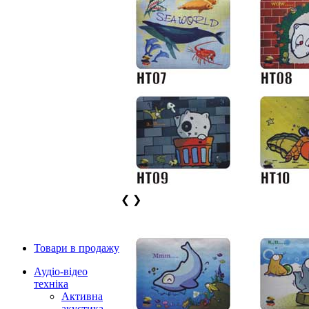
❮
❯
Товари в продажу
Аудіо-відео
техніка
Активна
акустика