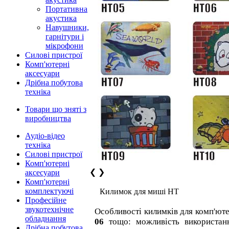
Портативна
акустика
Навушники,
гарнітури і
мікрофони
Силові пристрої
Комп'ютерні
аксесуари
Дрібна побутова
техніка
Товари що зняті з
виробництва
Аудіо-відео
техніка
Силові пристрої
Комп'ютерні
❮
❯
аксесуари
Комп'ютерні
комплектуючі
Килимок для миші HT
Професійне
звукотехнічне
Особливості килимків для комп'ют
обладнання
06
тощо: можливість використан
Дрібна побутова