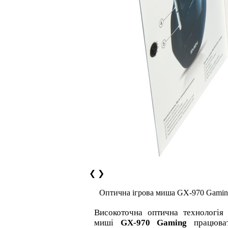
❮
❯
Оптична ігрова миша GX-970 Gami
Високоточна оптична технологія 
миші
GX-970 Gaming
працюват