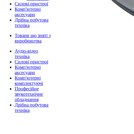
Силові пристрої
Комп'ютерні
аксесуари
Дрібна побутова
техніка
Товари що зняті з
виробництва
Аудіо-відео
техніка
Силові пристрої
Комп'ютерні
аксесуари
Комп'ютерні
комплектуючі
Професійне
звукотехнічне
обладнання
Дрібна побутова
техніка