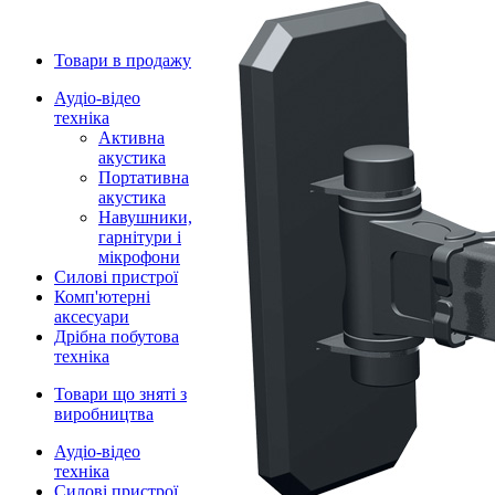
Товари в продажу
Аудіо-відео
техніка
Активна
акустика
Портативна
акустика
Навушники,
гарнітури і
мікрофони
Силові пристрої
Комп'ютерні
аксесуари
Дрібна побутова
техніка
Товари що зняті з
виробництва
Аудіо-відео
техніка
Силові пристрої