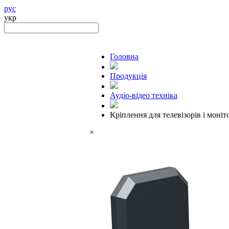
рус
укр
Головна
Продукцiя
Аудіо-відео техніка
Кріплення для телевізорів і моніт
×