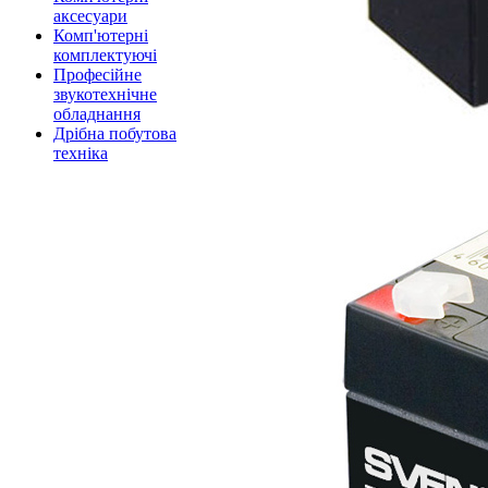
аксесуари
Комп'ютерні
комплектуючі
Професійне
звукотехнічне
обладнання
Дрібна побутова
техніка