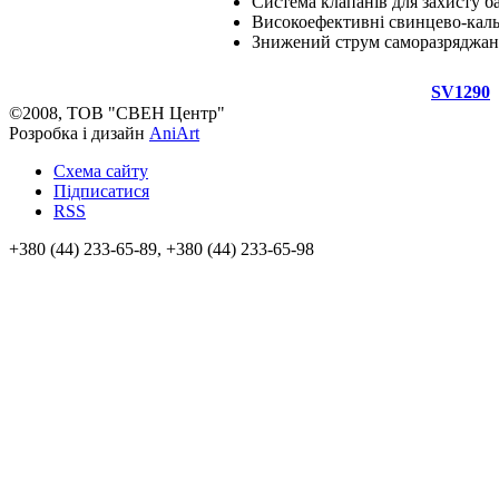
Система клапанів для захисту б
Високоефективні свинцево-кальц
Знижений струм саморазряджа
SV1290
©2008, ТОВ "СВЕН Центр"
Розробка і дизайн
AniArt
Схема сайту
Підписатися
RSS
+380 (44) 233-65-89, +380 (44) 233-65-98
info@sven.ua