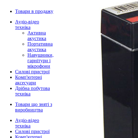
Товари в продажу
Аудіо-відео
техніка
Активна
акустика
Портативна
акустика
Навушники,
гарнітури і
мікрофони
Силові пристрої
Комп'ютерні
аксесуари
Дрібна побутова
техніка
Товари що зняті з
виробництва
Аудіо-відео
техніка
Силові пристрої
Комп'ютерні