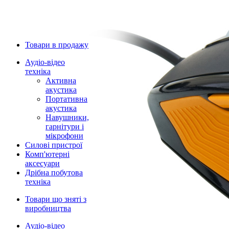
Товари в продажу
Аудіо-відео
техніка
Активна
акустика
Портативна
акустика
Навушники,
гарнітури і
мікрофони
Силові пристрої
Комп'ютерні
аксесуари
Дрібна побутова
техніка
Товари що зняті з
виробництва
Аудіо-відео