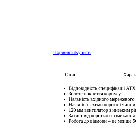
Порівняти
Купити
Опис
Харак
Відповідність специфікації ATX
Золоте покриття корпусу
Наявність вхідного мережевого 
Наявність схеми корекції чинни
120 мм вентилятор з низьким р
Захист від короткого замикання
Робота до відмови – не менше 5