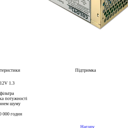
теристики
Підтримка
12V 1.3
фільтра
ка потужності
івнем шуму
0 000 годин
Нагору