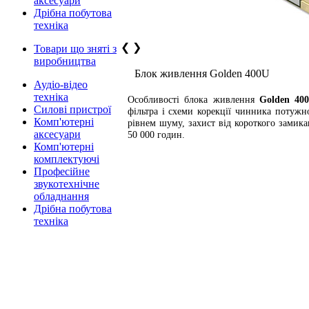
аксесуари
Дрібна побутова
техніка
❮
❯
Товари що зняті з
виробництва
Блок живлення Golden 400U
Аудіо-відео
техніка
Особливості блока живлення
Golden 40
Силові пристрої
фільтра і схеми корекції чинника потужн
Комп'ютерні
рівнем шуму, захист від короткого замик
аксесуари
50 000 годин.
Комп'ютерні
комплектуючі
Професійне
звукотехнічне
обладнання
Дрібна побутова
техніка