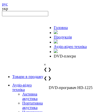
рус
укр
Головна
Продукцiя
Аудіо-відео техніка
DVD-плеєри
×
❮
❯
Товари в продажу
❮
❯
Аудіо-відео
DVD-програвач HD-1225
техніка
Активна
акустика
Портативна
акустика