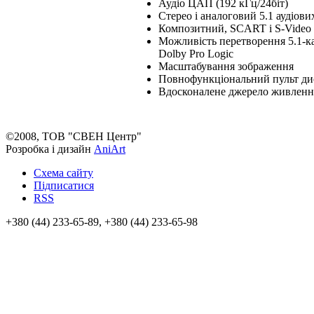
Аудіо ЦАП (192 кГц/24біт)
Стерео і аналоговий 5.1 аудіов
Композитний, SCART і S-Video 
Можливість перетворення 5.1-кан
Dolby Pro Logic
Масштабування зображення
Повнофункціональний пульт ди
Вдосконалене джерело живлення
©2008, ТОВ "СВЕН Центр"
Розробка і дизайн
AniArt
Схема сайту
Підписатися
RSS
+380 (44) 233-65-89, +380 (44) 233-65-98
info@sven.ua