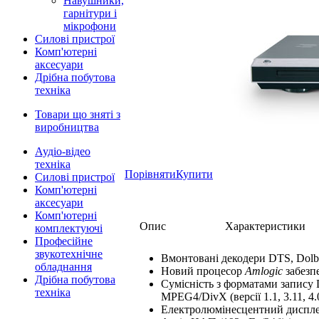
Навушники,
гарнітури і
мікрофони
Силові пристрої
Комп'ютерні
аксесуари
Дрібна побутова
техніка
Товари що зняті з
виробництва
Аудіо-відео
техніка
Порівняти
Купити
Силові пристрої
Комп'ютерні
аксесуари
Комп'ютерні
Опис
Характеристики
комплектуючі
Професійне
звукотехнічне
Вмонтовані декодери DTS, Dolby 
обладнання
Новий процесор
Amlogic
забезпе
Дрібна побутова
Сумісність з форматами запи
техніка
MPEG4/DivX (версії 1.1, 3.11, 4.
Електролюмінесцентний диспл