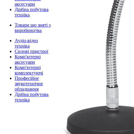
аксесуари
Дрібна побутова
техніка
Товари що зняті з
виробництва
Аудіо-відео
техніка
Силові пристрої
Комп'ютерні
аксесуари
Комп'ютерні
комплектуючі
Професійне
звукотехнічне
обладнання
Дрібна побутова
техніка