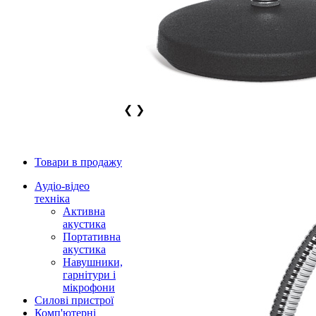
❮
❯
Товари в продажу
Аудіо-відео
техніка
Активна
акустика
Портативна
акустика
Навушники,
гарнітури і
мікрофони
Силові пристрої
Комп'ютерні