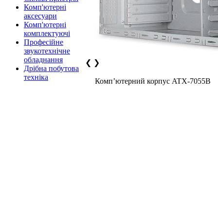
Комп'ютерні
аксесуари
Комп'ютерні
комплектуючі
Професійне
звукотехнічне
обладнання
❮
❯
Дрібна побутова
техніка
Комп’ютерний корпус ATX-7055B