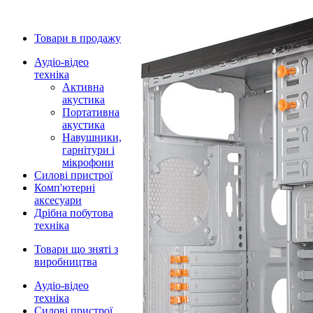
Товари в продажу
Аудіо-відео
техніка
Активна
акустика
Портативна
акустика
Навушники,
гарнітури і
мікрофони
Силові пристрої
Комп'ютерні
аксесуари
Дрібна побутова
техніка
Товари що зняті з
виробництва
Аудіо-відео
техніка
Силові пристрої