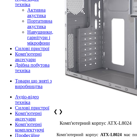
техніка
Активна
акустика
Портативна
акустика
Навушники,
гарнітури і
мікрофони
Силові пристрої
Комп'ютерні
аксесуари
Дрібна побутова
техніка
Товари що зняті з
виробництва
Аудіо-відео
техніка
Силові пристрої
❮
❯
Комп'ютерні
аксесуари
Комп'ютерний корпус ATX-L8024
Комп'ютерні
комплектуючі
Комп'ютерний корпус
ATX-L8024
має под
Професійне