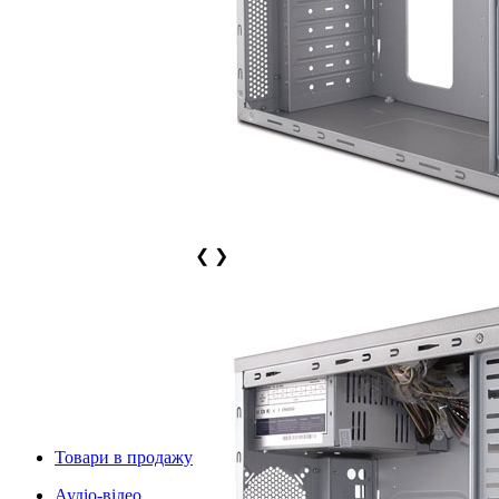
❮
❯
Товари в продажу
Аудіо-відео