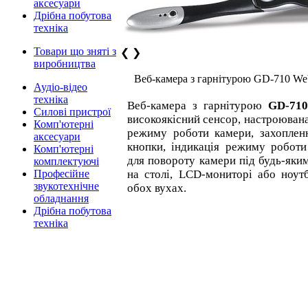
аксесуари
Дрібна побутова
техніка
Товари що зняті з
❮
❯
виробництва
Веб-камера з гарнітурою GD-710 We
Аудіо-відео
техніка
Веб-камера з гарнітурою
GD-71
Силові пристрої
високоякісний сенсор, настроювана
Комп'ютерні
режиму роботи камери, захоплен
аксесуари
кнопки, індикація режиму роботи
Комп'ютерні
для повороту камери під будь-яки
комплектуючі
Професійне
на столі, LCD-мониторі або ноутб
звукотехнічне
обох вухах.
обладнання
Дрібна побутова
техніка