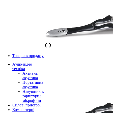
❮
❯
Товари в продажу
Аудіо-відео
техніка
Активна
акустика
Портативна
акустика
Навушники,
гарнітури і
мікрофони
Силові пристрої
Комп'ютерні