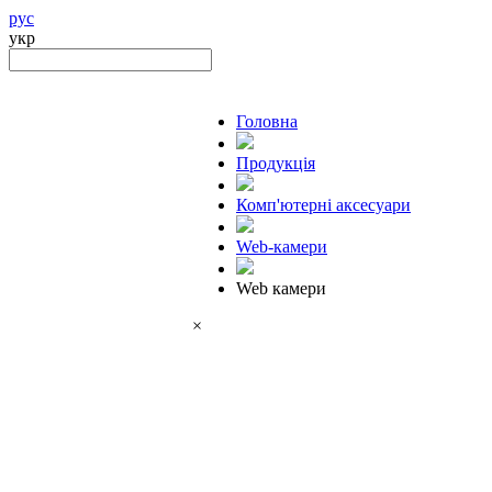
рус
укр
Головна
Продукцiя
Комп'ютерні аксесуари
Web-камери
Web камери
×