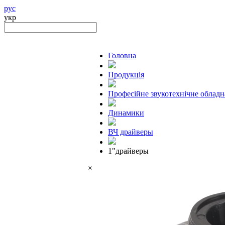
рус
укр
Головна
Продукцiя
Професійне звукотехнічне облад
Динамики
ВЧ драйверы
1"драйверы
×