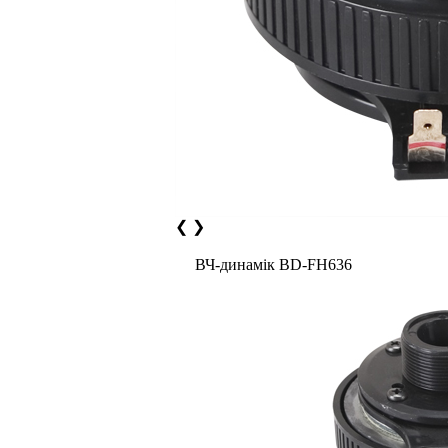
❮
❯
ВЧ-динамiк BD-FH636