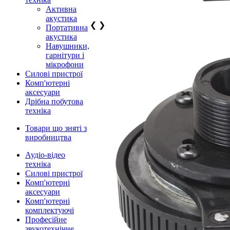
Активна
акустика
❮
❯
Портативна
акустика
Навушники,
гарнітури і
мікрофони
Силові пристрої
Комп'ютерні
аксесуари
Дрібна побутова
техніка
Товари що зняті з
виробництва
Аудіо-відео
техніка
Силові пристрої
Комп'ютерні
аксесуари
Комп'ютерні
комплектуючі
Професійне
звукотехнічне