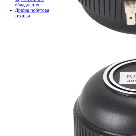
обладнання
Дрібна побутова
техніка