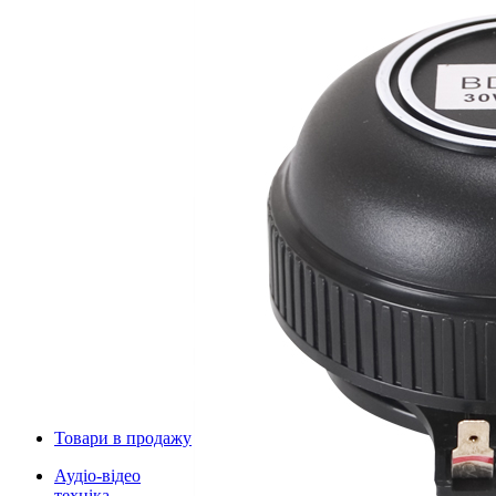
Товари в продажу
Аудіо-відео
техніка