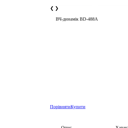
❮
❯
ВЧ-динамік BD-488A
Порівняти
Купити
Опис
Харак