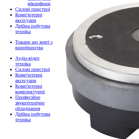
мікрофони
Силові пристрої
Комп'ютерні
аксесуари
Дрібна побутова
техніка
Товари що зняті з
виробництва
Аудіо-відео
техніка
Силові пристрої
Комп'ютерні
аксесуари
Комп'ютерні
комплектуючі
Професійне
звукотехнічне
обладнання
Дрібна побутова
техніка