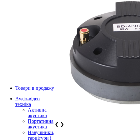
Товари в продажу
Аудіо-відео
техніка
Активна
акустика
Портативна
❮
❯
акустика
Навушники,
гарнітури і