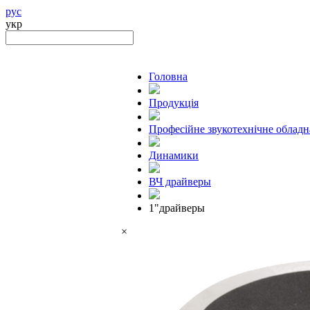
рус
укр
Головна
Продукцiя
Професійне звукотехнічне облад
Динамики
ВЧ драйверы
1"драйверы
×