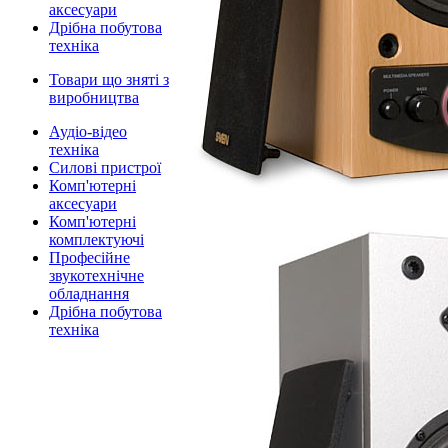
аксесуари
Дрібна побутова
техніка
Товари що зняті з
виробництва
Аудіо-відео
техніка
Силові пристрої
Комп'ютерні
аксесуари
Комп'ютерні
комплектуючі
Професійне
звукотехнічне
обладнання
Дрібна побутова
техніка