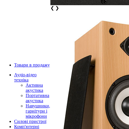
❮
❯
Товари в продажу
Аудіо-відео
техніка
Активна
акустика
Портативна
акустика
Навушники,
гарнітури і
мікрофони
Силові пристрої
Комп'ютерні