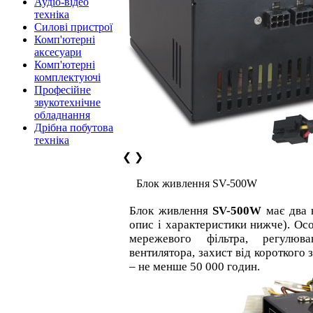
Аудіо-відео
техніка
Силові пристрої
Комп'ютерні
аксесуари
Комп'ютерні
комплектуючі
Професійне
звукотехнічне
обладнання
Дрібна побутова
техніка
❮
❯
Блок живлення SV-500W
Блок живлення
SV-500W
має два 
опис і характеристики нижче). Осо
мережевого фільтра, регулюв
вентилятора, захист від короткого
– не менше 50 000 годин.