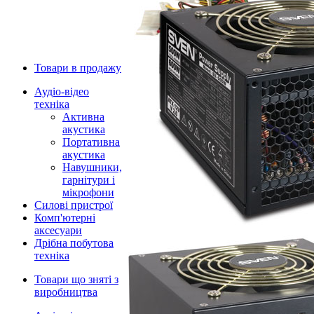
Товари в продажу
Аудіо-відео
техніка
Активна
акустика
Портативна
акустика
Навушники,
гарнітури і
мікрофони
Силові пристрої
Комп'ютерні
аксесуари
Дрібна побутова
техніка
Товари що зняті з
виробництва