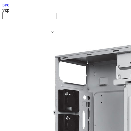
рус
укр
×