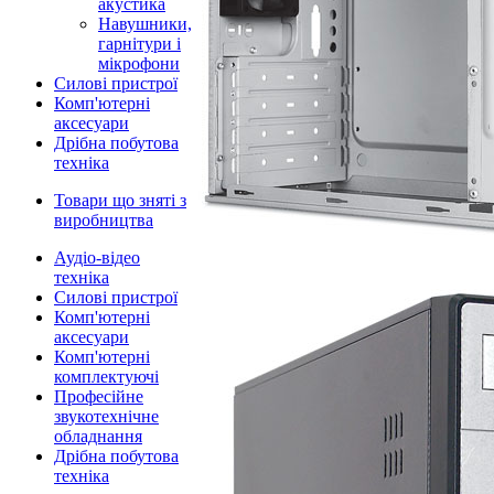
акустика
Навушники,
гарнітури і
мікрофони
Силові пристрої
Комп'ютерні
аксесуари
Дрібна побутова
техніка
Товари що зняті з
виробництва
Аудіо-відео
техніка
Силові пристрої
Комп'ютерні
аксесуари
Комп'ютерні
комплектуючі
Професійне
звукотехнічне
обладнання
Дрібна побутова
техніка