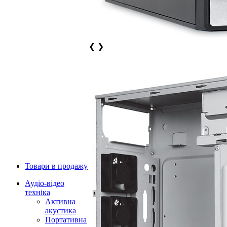
❮
❯
Товари в продажу
Аудіо-відео
техніка
Активна
акустика
Портативна