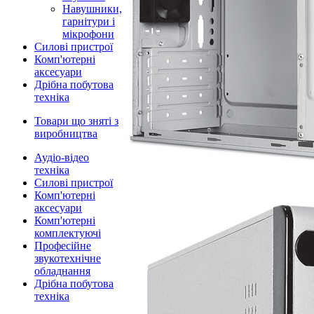
Навушники,
гарнітури і
мікрофони
Силові пристрої
Комп'ютерні
аксесуари
Дрібна побутова
техніка
Товари що зняті з
виробництва
Аудіо-відео
техніка
Силові пристрої
Комп'ютерні
аксесуари
Комп'ютерні
комплектуючі
Професійне
звукотехнічне
обладнання
Дрібна побутова
техніка