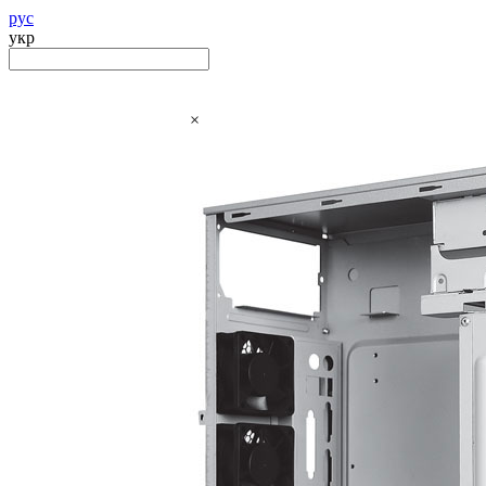
рус
укр
×