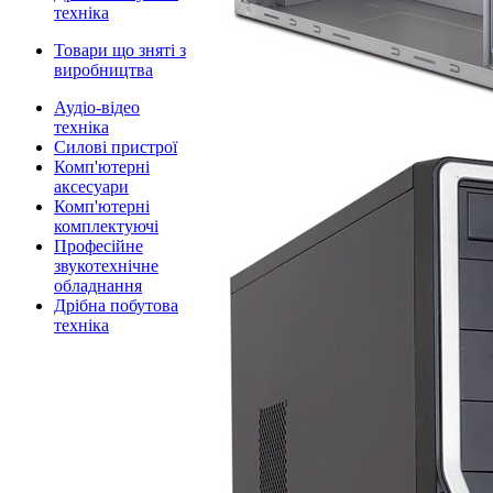
техніка
Товари що зняті з
виробництва
Аудіо-відео
техніка
Силові пристрої
Комп'ютерні
аксесуари
Комп'ютерні
комплектуючі
Професійне
звукотехнічне
обладнання
Дрібна побутова
техніка