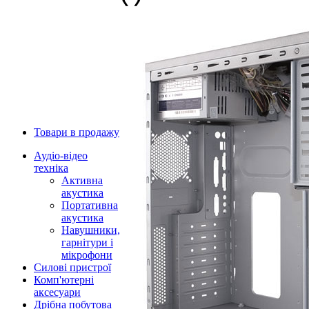
Товари в продажу
Аудіо-відео
техніка
Активна
акустика
Портативна
акустика
Навушники,
гарнітури і
мікрофони
Силові пристрої
Комп'ютерні
аксесуари
Дрібна побутова