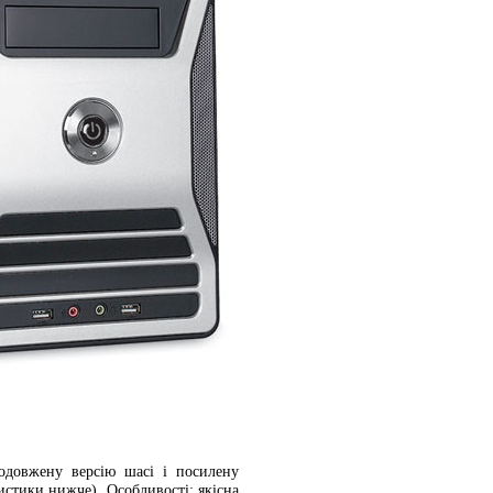
довжену версію шасі і посилену
истики нижче). Особливості: якісна