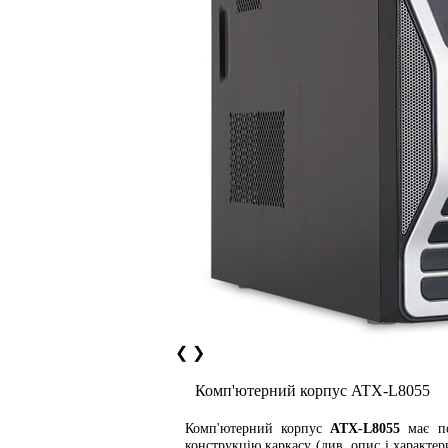
❮
❯
Комп'ютерний корпус ATX-L8055
Комп'ютерний корпус
ATX-L8055
має по
конструкцію каркасу (див. опис і характер