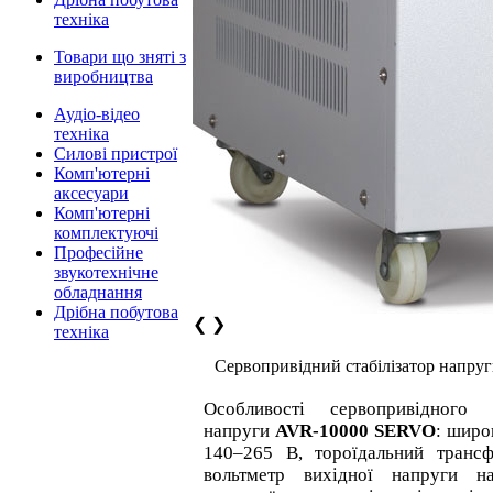
техніка
Товари що зняті з
виробництва
Аудіо-відео
техніка
Силові пристрої
Комп'ютерні
аксесуари
Комп'ютерні
комплектуючі
Професійне
звукотехнічне
обладнання
Дрібна побутова
❮
❯
техніка
Сервопривідний стабілізатор напр
Особливості сервопривідного о
напруги
AVR-10000 SERVO
: широ
140–265 В, тороїдальний трансф
вольтметр вихідної напруги на