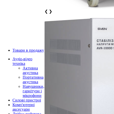
❮
❯
Товари в продажу
Аудіо-відео
техніка
Активна
акустика
Портативна
акустика
Навушники,
гарнітури і
мікрофони
Силові пристрої
Комп'ютерні
аксесуари
Дрібна побутова