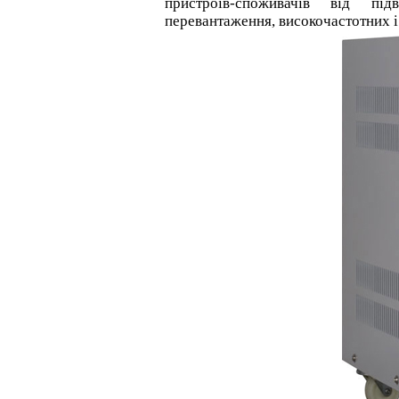
пристроїв-споживачів від під
перевантаження, високочастотних і