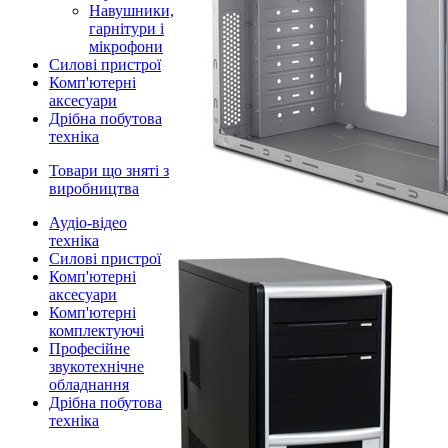
Навушники,
гарнітури і
мікрофони
Силові пристрої
Комп'ютерні
аксесуари
Дрібна побутова
техніка
Товари що зняті з
виробництва
Аудіо-відео
техніка
Силові пристрої
Комп'ютерні
аксесуари
Комп'ютерні
комплектуючі
Професійне
звукотехнічне
обладнання
Дрібна побутова
техніка