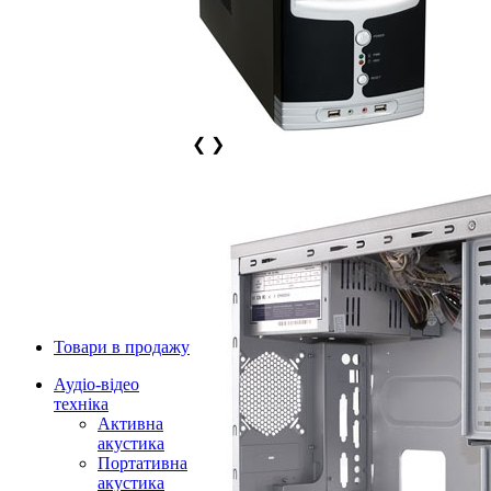
❮
❯
Товари в продажу
Аудіо-відео
техніка
Активна
акустика
Портативна
акустика