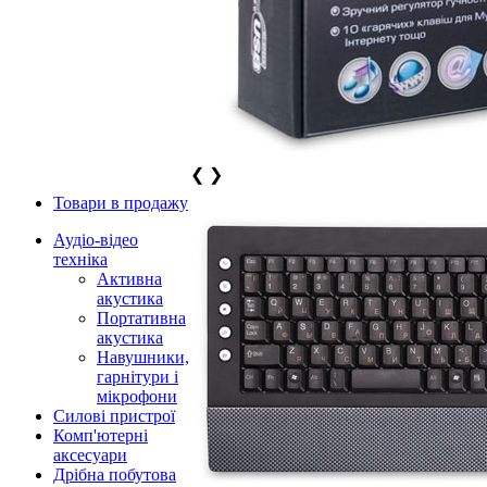
❮
❯
Товари в продажу
Аудіо-відео
техніка
Активна
акустика
Портативна
акустика
Навушники,
гарнітури і
мікрофони
Силові пристрої
Комп'ютерні
аксесуари
Дрібна побутова