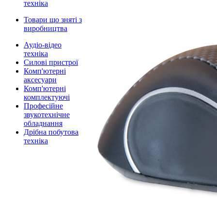
техніка
Товари що зняті з
виробництва
Аудіо-відео
техніка
Силові пристрої
Комп'ютерні
аксесуари
Комп'ютерні
комплектуючі
Професійне
звукотехнічне
обладнання
Дрібна побутова
техніка