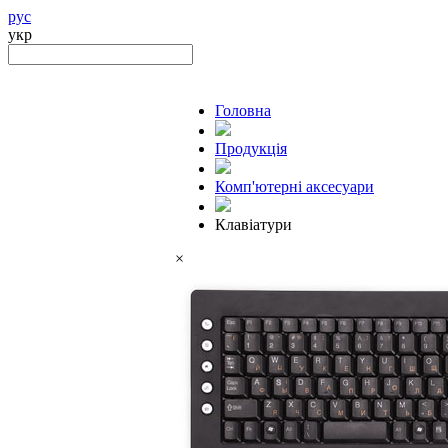
рус
укр
Головна
Продукцiя
Комп'ютерні аксесуари
Клавіатури
×