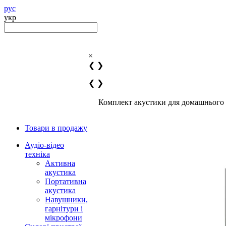
рус
укр
×
❮
❯
❮
❯
Комплект акустики для домашнього
Товари в продажу
Аудіо-відео
техніка
Активна
акустика
Портативна
акустика
Навушники,
гарнітури і
мікрофони