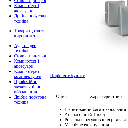
Силові пристрої
Комп'ютерні
аксесуари
Дрібна побутова
техніка
Товари що зняті з
виробництва
Аудіо-відео
техніка
Силові пристрої
Комп'ютерні
аксесуари
Комп'ютерні
Порівняти
Купити
комплектуючі
Професійне
звукотехнічне
обладнання
Опис
Характеристики
Дрібна побутова
техніка
Вмонтований багатоканальний 
Аналоговий 5.1 вхід
Роздільне регулювання рівня заг
Магнітне екранування