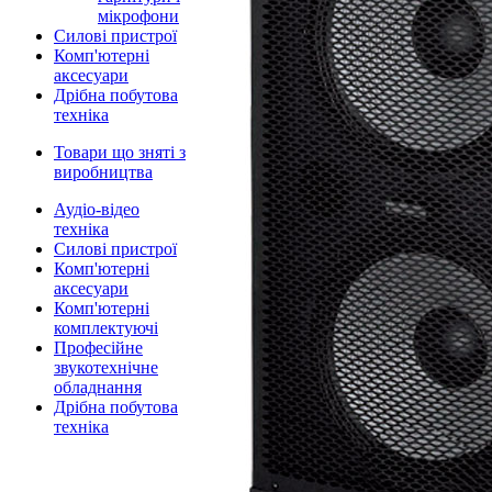
мікрофони
Силові пристрої
Комп'ютерні
аксесуари
Дрібна побутова
техніка
Товари що зняті з
виробництва
Аудіо-відео
техніка
Силові пристрої
Комп'ютерні
аксесуари
Комп'ютерні
комплектуючі
Професійне
звукотехнічне
обладнання
Дрібна побутова
техніка