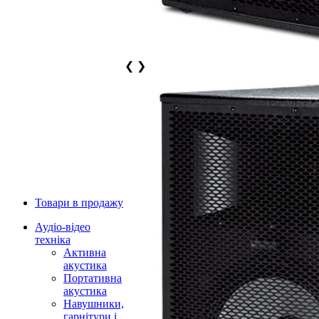
❮
❯
Товари в продажу
Аудіо-відео
техніка
Активна
акустика
Портативна
акустика
Навушники,
гарнітури і