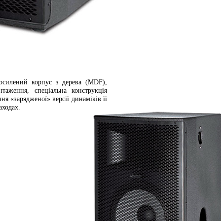
осилений корпус з дерева (MDF),
нтаження, спеціальна конструкція
ня «зарядженої» версії динаміків її
аходах.