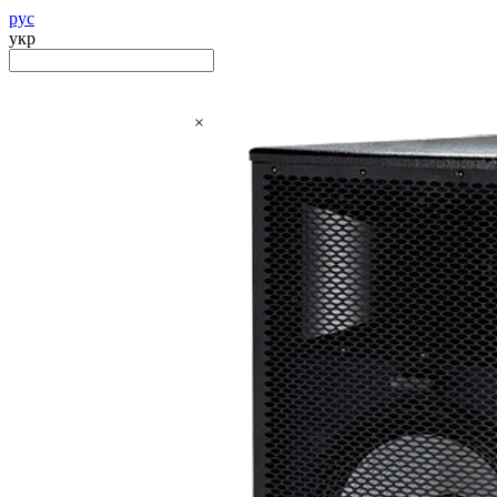
рус
укр
×