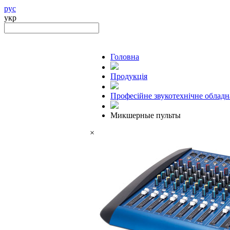
рус
укр
Головна
Продукцiя
Професійне звукотехнічне облад
Микшерные пульты
×