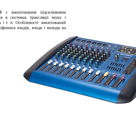
D
з вмонтованим підсилювачем
я в системах трансляції звуку і
х і т. п. Особливості: вмонтований
рофонних входів, входи і виходи на