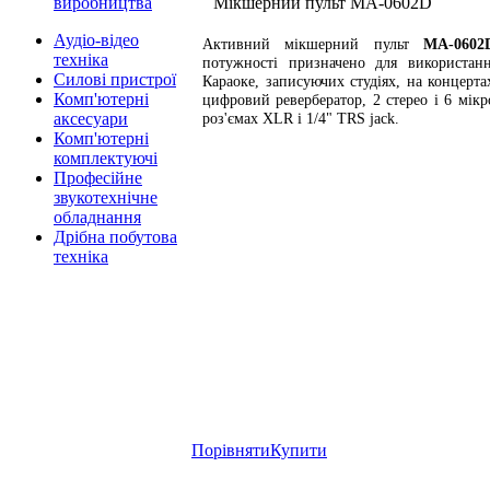
виробництва
Мікшерний пульт MA-0602D
Аудіо-відео
Активний мікшерний пульт
MA-0602
техніка
потужності призначено для використанн
Силові пристрої
Караоке, записуючих студіях, на концерта
Комп'ютерні
цифровий ревербератор, 2 стерео і 6 мік
аксесуари
роз'ємах XLR і 1/4" TRS jack.
Комп'ютерні
комплектуючі
Професійне
звукотехнічне
обладнання
Дрібна побутова
техніка
Порівняти
Купити