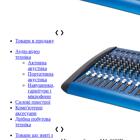
❮
❯
Товари в продажу
Аудіо-відео
техніка
Активна
акустика
Портативна
акустика
Навушники,
гарнітури і
мікрофони
Силові пристрої
Комп'ютерні
аксесуари
Дрібна побутова
техніка
❮
❯
Товари що зняті з