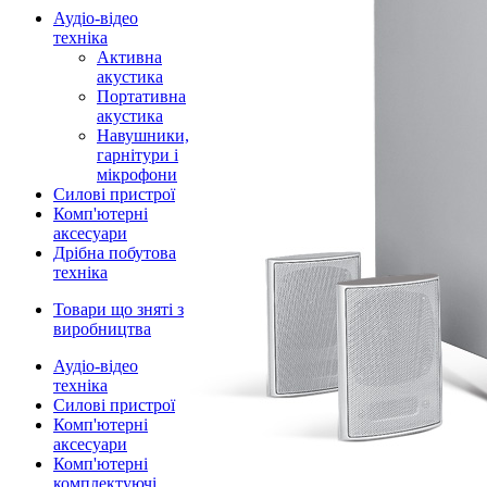
Аудіо-відео
техніка
Активна
акустика
Портативна
акустика
Навушники,
гарнітури і
мікрофони
Силові пристрої
Комп'ютерні
аксесуари
Дрібна побутова
техніка
Товари що зняті з
виробництва
Аудіо-відео
техніка
Силові пристрої
Комп'ютерні
аксесуари
Комп'ютерні
комплектуючі