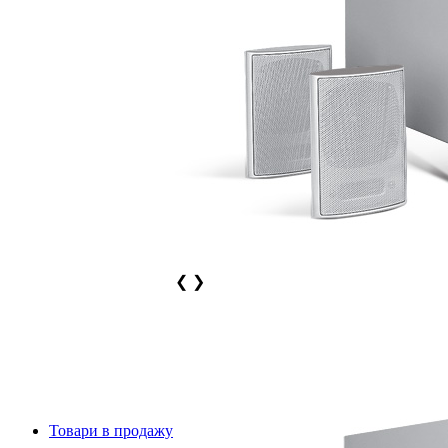
❮
❯
Товари в продажу