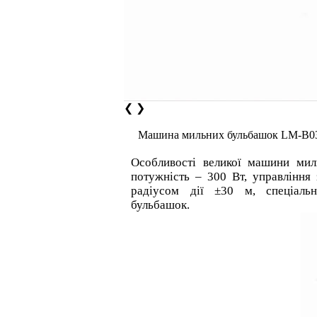
❮
❯
Машина мильних бульбашок LM-B0
Особливості великої машини ми
потужність – 300 Вт, управління
радіусом дії ±30 м, спеціаль
бульбашок.