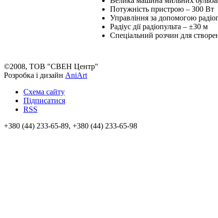
Велика машина мильних бульб
Потужність пристрою – 300 Вт
Управління за допомогою радіо
Радіус дії радіопульта – ±30 м
Спеціальний розчин для створе
©2008, ТОВ "СВЕН Центр"
Розробка і дизайн
AniArt
Схема сайту
Підписатися
RSS
+380 (44) 233-65-89, +380 (44) 233-65-98
info@sven.ua