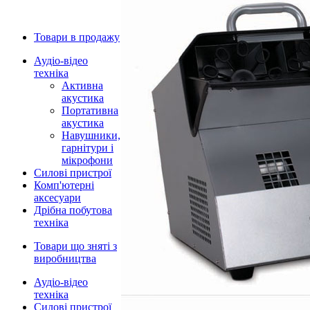
Товари в продажу
Аудіо-відео
техніка
Активна
акустика
Портативна
акустика
Навушники,
гарнітури і
мікрофони
Силові пристрої
Комп'ютерні
аксесуари
Дрібна побутова
техніка
Товари що зняті з
виробництва
Аудіо-відео
техніка
Силові пристрої