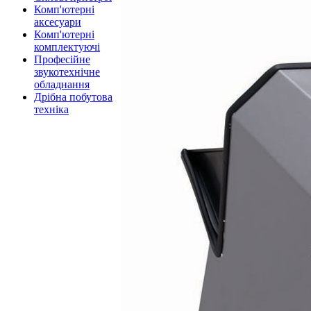
Комп'ютерні
аксесуари
Комп'ютерні
комплектуючі
Професійне
звукотехнічне
обладнання
Дрібна побутова
техніка