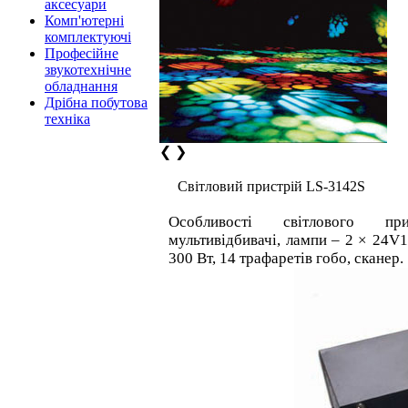
аксесуари
Комп'ютерні
комплектуючі
Професійне
звукотехнічне
обладнання
Дрібна побутова
техніка
❮
❯
Світловий пристрій LS-3142S
Особливості світлового 
мультивідбивачі, лампи – 2 × 24V
300 Вт, 14 трафаретів гобо, сканер.