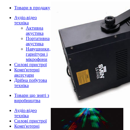
Товари в продажу
Аудіо-відео
техніка
Активна
акустика
Портативна
акустика
Навушники,
гарнітури і
мікрофони
Силові пристрої
Комп'ютерні
аксесуари
Дрібна побутова
техніка
Товари що зняті з
виробництва
Аудіо-відео
техніка
Силові пристрої
Комп'ютерні