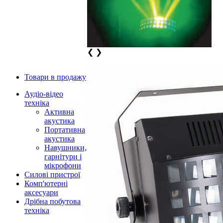
❮
❯
Товари в продажу
Аудіо-відео
техніка
Активна
акустика
Портативна
акустика
Навушники,
гарнітури і
мікрофони
Силові пристрої
Комп'ютерні
аксесуари
Дрібна побутова
техніка