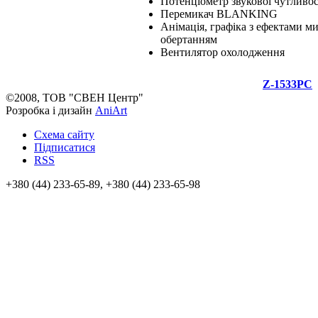
Потенціометр звукової чутливос
Перемикач BLANKING
Анімація, графіка з ефектами м
обертанням
Вентилятор охолодження
Z-1533PC
©2008, ТОВ "СВЕН Центр"
Розробка і дизайн
AniArt
Схема сайту
Підписатися
RSS
+380 (44) 233-65-89, +380 (44) 233-65-98
info@sven.ua