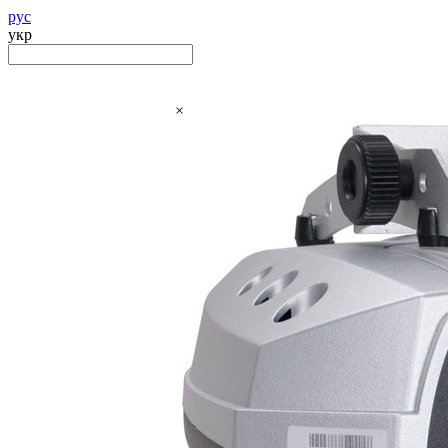
рус
укр
×