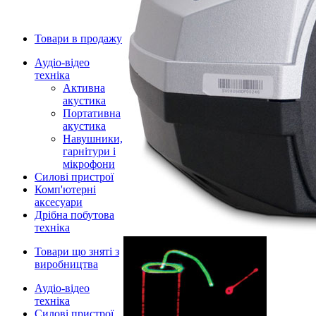
Товари в продажу
Аудіо-відео
техніка
Активна
акустика
Портативна
акустика
Навушники,
гарнітури і
мікрофони
Силові пристрої
Комп'ютерні
аксесуари
Дрібна побутова
техніка
Товари що зняті з
виробництва
Аудіо-відео
техніка
Силові пристрої