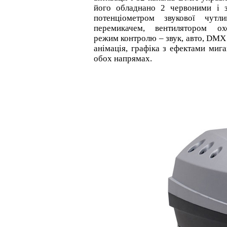
його обладнано 2 червоними і з
потенціометром звукової чутли
перемикачем, вентилятором охо
режим контролю – звук, авто, DMX 
анімація, графіка з ефектами миг
обох напрямах.