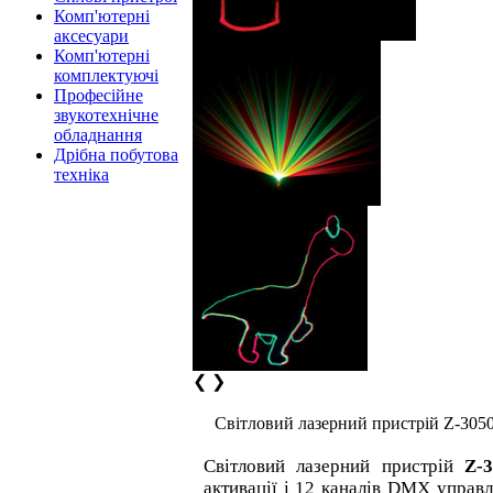
Комп'ютерні
аксесуари
Комп'ютерні
комплектуючі
Професійне
звукотехнічне
обладнання
Дрібна побутова
техніка
❮
❯
Світловий лазерний пристрій Z-305
Світловий лазерний пристрій
Z-
активації і 12 каналів DMX управ