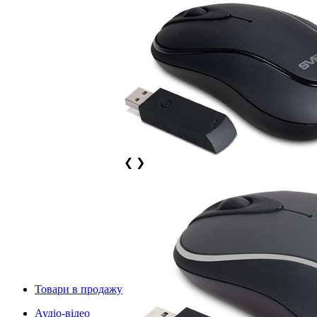
❮
❯
Товари в продажу
Аудіо-відео