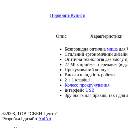
Порівняти
Купити
Опис
Характеристики
Безпровідна оптична
миша
для 
Стильний ергономічний дизай
Оптична технологія дає змогу п
27 Мhz приймач-передавач (відст
Прогумований корпус
Висока швидкість роботи
2 + 1 клавіші
Колесо прокручування
Інтерфейс
USB
Зручна як для правші, так і для 
©2008, ТОВ "СВЕН Центр"
Розробка і дизайн
AniArt