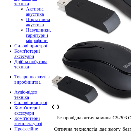
техніка
Активна
акустика
Портативна
акустика
Навушники,
гарнітури і
мікрофони
Силові пристрої
Комп'ютерні
аксесуари
Дрібна побутова
техніка
Товари що зняті з
виробництва
Аудіо-відео
техніка
Силові пристрої
❮
❯
Комп'ютерні
аксесуари
Безпровідна оптична миша CS-303 Opt
Комп'ютерні
комплектуючі
Професійне
Оптична технологія дає змогу бе