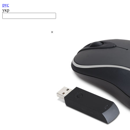
рус
укр
×