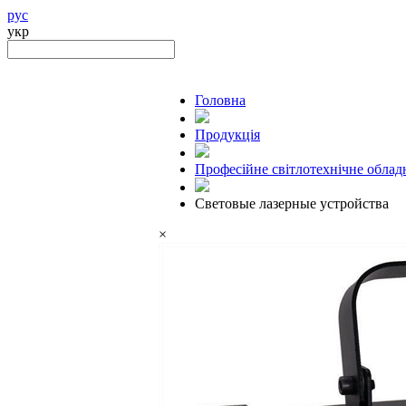
рус
укр
Головна
Продукцiя
Професійне світлотехнічне облад
Световые лазерные устройства
×