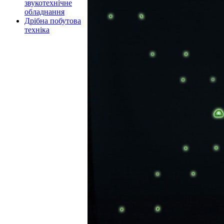
звукотехнічне
обладнання
Дрібна побутова
техніка