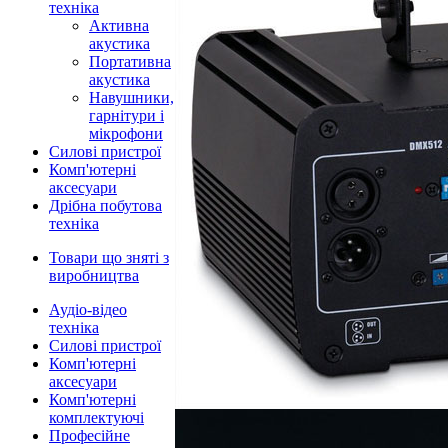
техніка
Активна
акустика
Портативна
акустика
Навушники,
гарнітури і
мікрофони
Силові пристрої
Комп'ютерні
аксесуари
Дрібна побутова
техніка
Товари що зняті з
виробництва
Аудіо-відео
техніка
Силові пристрої
Комп'ютерні
аксесуари
Комп'ютерні
комплектуючі
Професійне