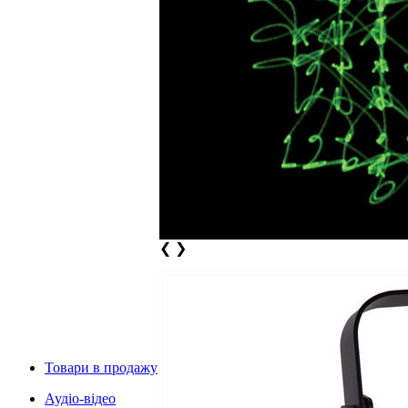
❮
❯
Товари в продажу
Аудіо-відео