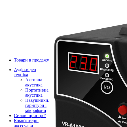
Товари в продажу
Аудіо-відео
техніка
Активна
акустика
Портативна
акустика
Навушники,
гарнітури і
мікрофони
Силові пристрої
Комп'ютерні
аксесуари