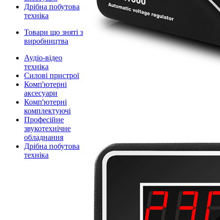
Дрібна побутова
техніка
Товари що зняті з
виробництва
Аудіо-відео
техніка
Силові пристрої
Комп'ютерні
аксесуари
Комп'ютерні
комплектуючі
Професійне
звукотехнічне
обладнання
Дрібна побутова
техніка