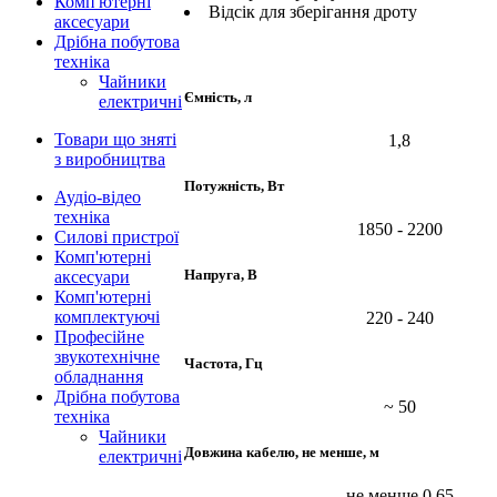
Комп'ютерні
Відсік для зберігання дроту
аксесуари
Дрібна побутова
техніка
Чайники
Ємність, л
електричні
Товари що зняті
1,8
з виробництва
Потужність, Вт
Аудіо-відео
техніка
1850 - 2200
Силові пристрої
Комп'ютерні
Напруга, В
аксесуари
Комп'ютерні
комплектуючі
220 - 240
Професійне
звукотехнічне
Частота, Гц
обладнання
Дрібна побутова
~ 50
техніка
Чайники
Довжина кабелю, не менше, м
електричні
не менше 0,65