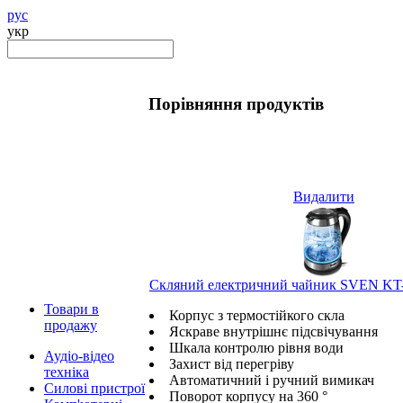
рус
укр
Порівняння продуктів
Видалити
Скляний електричний чайник SVEN KT
Товари в
Корпус з термостійкого скла
продажу
Яскраве внутрішнє підсвічування
Шкала контролю рівня води
Аудіо-відео
Захист від перегріву
техніка
Автоматичний і ручний вимикач
Силові пристрої
Поворот корпусу на 360 °