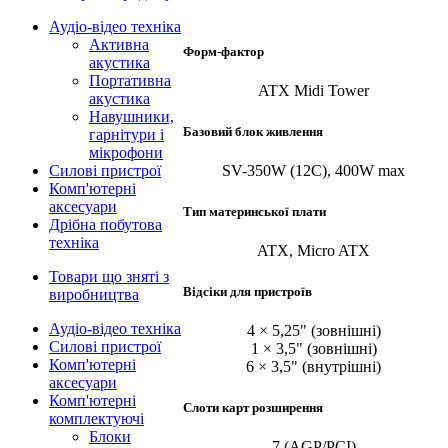
Аудіо-відео техніка
Активна
Форм-фактор
акустика
Портативна
ATX Midi Tower
акустика
Навушники,
Базовий блок живлення
гарнітури і
мікрофони
Силові пристрої
SV-350W (12C), 400W max
Комп'ютерні
аксесуари
Тип материнської плати
Дрібна побутова
техніка
ATX, Micro ATX
Товари що зняті з
Відсіки для пристроїв
виробництва
Аудіо-відео техніка
4 × 5,25" (зовнішні)
Силові пристрої
1 × 3,5" (зовнішні)
Комп'ютерні
6 × 3,5" (внутрішні)
аксесуари
Комп'ютерні
Слоти карт розширення
комплектуючі
Блоки
7 (AGP/PCI)