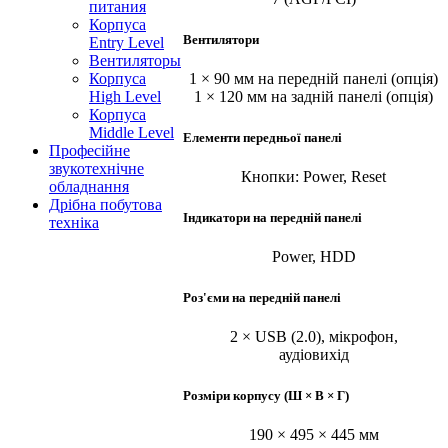
питания
Корпуса
Вентилятори
Entry Level
Вентиляторы
Корпуса
1 × 90 мм на передній панелі (опція)
High Level
1 × 120 мм на задній панелі (опція)
Корпуса
Middle Level
Елементи передньої панелі
Професійне
звукотехнічне
Кнопки: Power, Reset
обладнання
Дрібна побутова
Індикатори на передній панелі
техніка
Power, HDD
Роз'єми на передній панелі
2 × USB (2.0), мікрофон,
аудіовихід
Розміри корпусу (Ш × В × Г)
190 × 495 × 445 мм