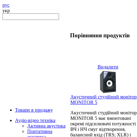
рус
укр
Порівняння продуктів
Видалити
Акустичний студійний монітор
MONITOR 5
Товари в продажу
Акустичний студійний монітор
MONITOR 5 має вмонтовані
Аудіо-відео техніка
окремі підсилювачі потужності
Активна акустика
ВЧ і НЧ смуг відтворення,
Портативна
балансний вхід (TRS; XLR) і
акустика