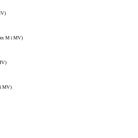
MV)
лях M і MV)
MV)
 і MV)