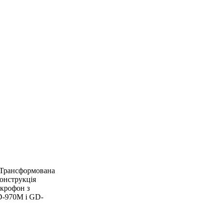
 Трансформована
онструкція
ікрофон з
D-970M і GD-