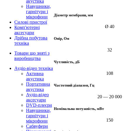
акустика
Навушники,
гарнітури і
Діаметр мембрани, мм
мікрофони
Силові пристрої
Ø 40
Комп'ютерні
аксесуари
Дрібна побутова
Опір, Ом
техніка
32
Товари що зняті з
виробництва
Чутливість, дБ
Аудіо-відео техніка
108
Активна
акустика
Портативна
Частотний діапазон, Гц
акустика
Аудіо-відео
20 — 20 000
аксесуари
DVD-плеєри
Номінальна потужність, мВт
Навушники,
гарнітури і
150
мікрофони
Сабвуфери