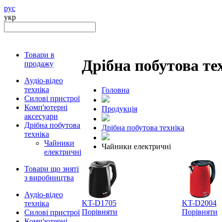
рус
укр
Товари в
Дрібна побутова те
продажу
Аудіо-відео
техніка
Головна
Силові пристрої
Комп'ютерні
Продукцiя
аксесуари
Дрібна побутова
Дрібна побутова техніка
техніка
Чайники
Чайники електричні
електричні
Товари що зняті
з виробництва
Аудіо-відео
KT-D1705
KT-D2004
техніка
Порівняти
Порівняти
Силові пристрої
Комп'ютерні