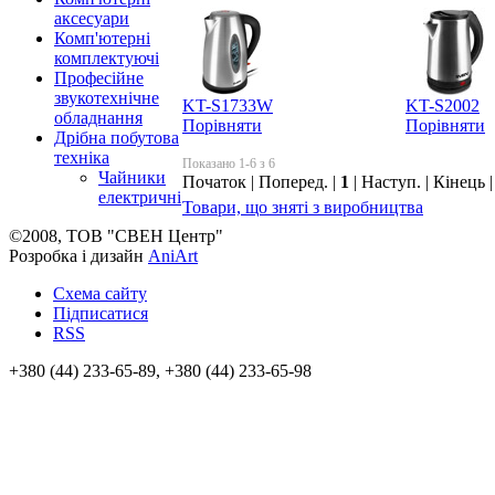
аксесуари
Комп'ютерні
комплектуючі
Професійне
звукотехнічне
KT-S1733W
KT-S2002
обладнання
Порівняти
Порівняти
Дрібна побутова
техніка
Показано 1-6 з 6
Чайники
Початок | Поперед. |
1
| Наступ. | Кінець 
електричні
Товари, що зняті з виробництва
©2008, ТОВ "СВЕН Центр"
Розробка і дизайн
AniArt
Схема сайту
Підписатися
RSS
+380 (44) 233-65-89, +380 (44) 233-65-98
info@sven.ua