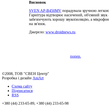
Висновок
SVEN AP-B450MV
порадувала зручною легкою 
Гарнітура відтворює насичений, об'ємний звук
забезпечують хорошу звукоізоляцію, а мікрофо
на зв'язок.
Джерело:
www.droidnews.ru
.
попер.
©2008, ТОВ "СВЕН Центр"
Розробка і дизайн
AniArt
Схема сайту
Підписатися
RSS
+380 (44) 233-65-89, +380 (44) 233-65-98
info@sven.ua