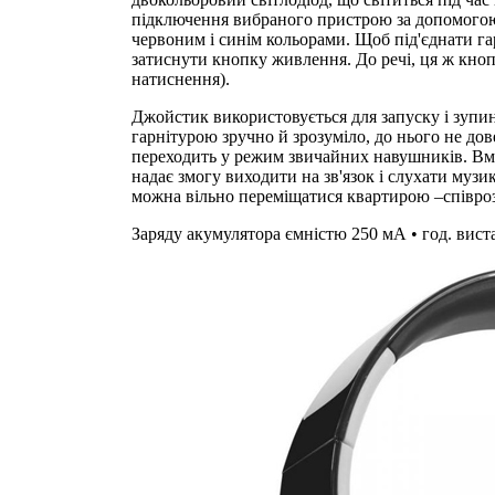
підключення вибраного пристрою за допомогою 
червоним і синім кольорами. Щоб під'єднати гар
затиснути кнопку живлення. До речі, ця ж кно
натиснення).
Джойстик використовується для запуску і зупин
гарнітурою зручно й зрозуміло, до нього не дов
переходить у режим звичайних навушників. Вм
надає змогу виходити на зв'язок і слухати муз
можна вільно переміщатися квартирою –співроз
Заряду акумулятора ємністю 250 мА • год. виста