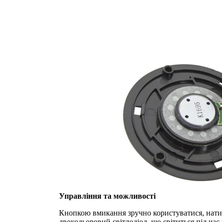
Управління та можливості
Кнопкою вмикання зручно користуватися, натис
двокольоровий світлодіод, що світиться під ча