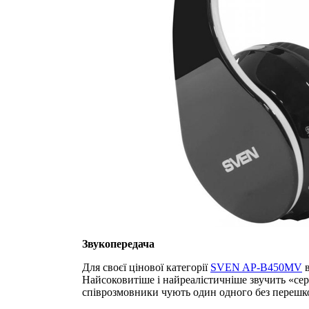
Звукопередача
Для своєї цінової категорії
SVEN AP-B450MV
в
Найсоковитіше і найреалістичніше звучить «се
співрозмовники чують один одного без перешко