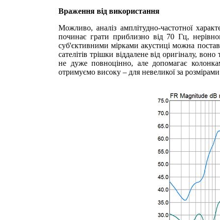
Враження від використання
Можливо, аналіз амплітудно-частотної характ
починає грати приблизно від 70 Гц, нерівном
суб'єктивними мірками акустиці можна постави
сателітів трішки віддалене від оригіналу, воно
не дуже повноцінно, але допомагає колонкам
отримуємо високу – для невеликої за розмірами 