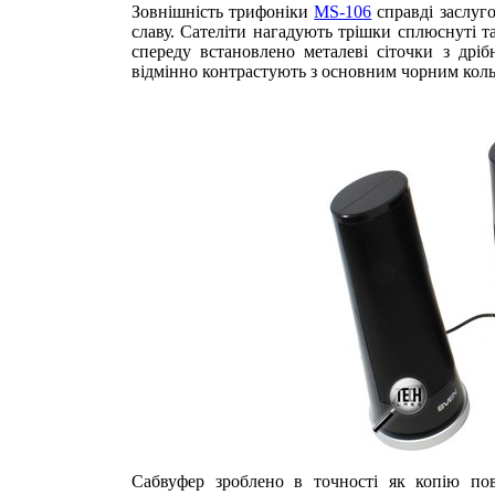
Зовнішність трифоніки
MS-106
справді заслуг
славу. Сателіти нагадують трішки сплюснуті та
спереду встановлено металеві сіточки з дріб
відмінно контрастують з основним чорним кол
Сабвуфер зроблено в точності як копію пов