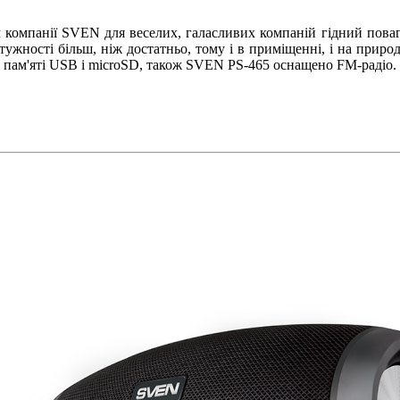
 компанії SVEN для веселих, галасливих компаній гідний пова
отужності більш, ніж достатньо, тому і в приміщенні, і на прир
арт пам'яті USB і microSD, також SVEN PS-465 оснащено FM-радіо.