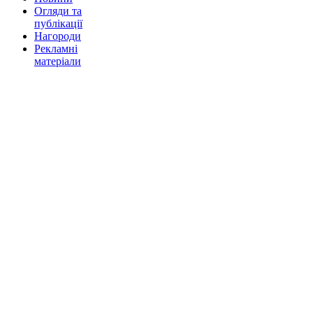
Огляди та
публікації
Нагороди
Рекламні
матеріали