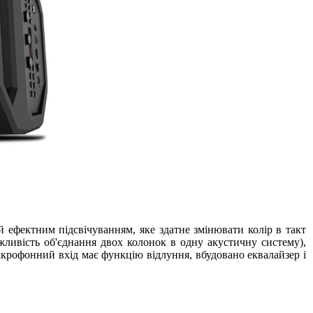
ефектним підсвічуванням, яке здатне змінювати колір в такт
жливість об'єднання двох колонок в одну акустичну систему),
ікрофонний вхід має функцію відлуння, вбудовано еквалайзер і