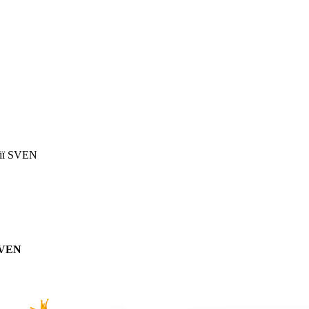
нії SVEN
SVEN