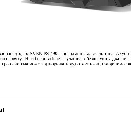
с занадто, то SVEN PS-490 – це відмінна альтернатива. Акустичн
того звуку. Настільки якісне звучання забезпечують два низ
ерео система може відтворювати аудіо композиції за допомогою B
а!