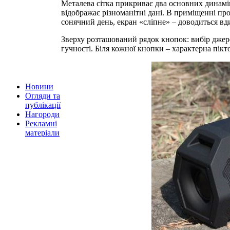
Металева сітка прикриває два основних динам
відображає рiзноманiтнi данi. В приміщенні про
сонячний день, екран «сліпне» – доводиться вд
Зверху розташований рядок кнопок: вибір джер
гучності. Біля кожної кнопки – характерна пікт
Новини
Огляди та
публікації
Нагороди
Рекламні
матеріали