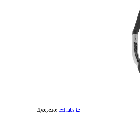
Джерело:
techlabs.kz
.