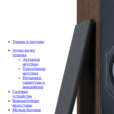
Товары в продаже
Аудио-видео
техника
Активная
акустика
Портативная
акустика
Наушники,
гарнитуры и
микрофоны
Силовые
устройства
Компьютерные
аксессуары
Мелкая бытовая