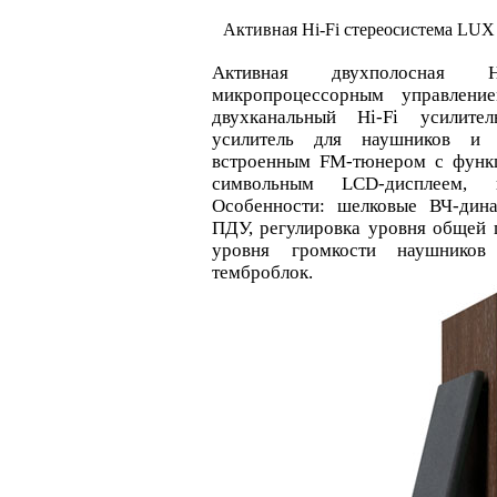
Активная Hi-Fi стереосистема LUX
Активная двухполосная H
микропроцессорным управлен
двухканальный Hi-Fi усилите
усилитель для наушников и 
встроенным FM-тюнером с функ
символьным LCD-дисплеем,
Особенности: шелковые ВЧ-дин
ПДУ, регулировка уровня общей г
уровня громкости наушников
темброблок.