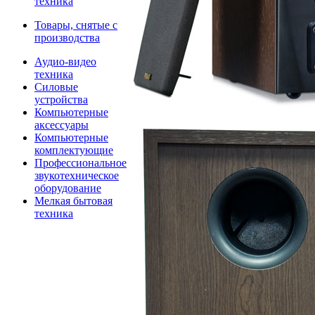
техника
Товары, снятые с
производства
Аудио-видео
техника
Силовые
устройства
Компьютерные
аксессуары
Компьютерные
комплектующие
Профессиональное
звукотехническое
оборудование
Мелкая бытовая
техника