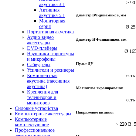
≥ 90
акустика 3.1
Активная
Диаметр ВЧ-динамиков, мм
акустика 5.1
Мониторная
серия
Ø 25
Портативная акустика
Аудио-видео
Диаметр НЧ-динамиков, мм
аксессуары
DVD-плейеры
Ø 16
Наушники, гарнитуры
и микрофоны
Пульт ДУ
Сабвуферы
Усилители и ресиверы
Компонентная
есть
акустика (пассивная
акустика)
Магнитное экранирование
Крепления для
телевизоров и
есть
мониторов
Силовые устройства
Напряжение питания
Компьютерные аксессуары
Компьютерные
~ 220 В, 
комплектующие
Профессиональное
звукотехническое