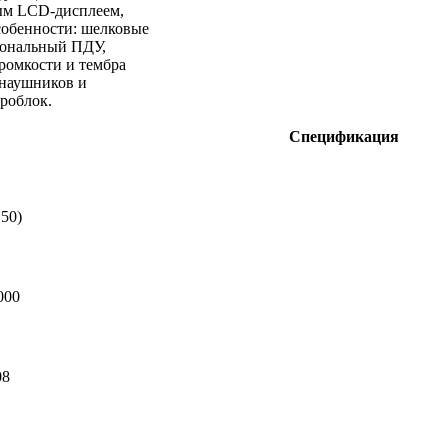
ым LCD-дисплеем,
обенности: шелковые
ональный ПДУ,
ромкости и тембра
 наушников и
роблок.
Спецификация
 50)
 000
08