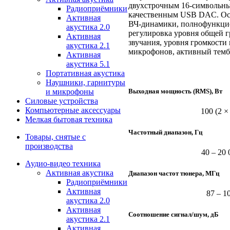
двухстрочным 16-символьн
Радиоприёмники
качественным USB DAC. Ос
Активная
ВЧ-динамики, полнофункци
акустика 2.0
регулировка уровня общей г
Активная
звучания, уровня громкости
акустика 2.1
микрофонов, активный темб
Активная
акустика 5.1
Портативная акустика
Наушники, гарнитуры
Выходная мощность (RMS), Вт
и микрофоны
Силовые устройства
Компьютерные аксессуары
100 (2 ×
Мелкая бытовая техника
Частотный диапазон, Гц
Товары, снятые с
производства
40 – ­20
Аудио-видео техника
Активная акустика
Диапазон частот тюнера, МГц
Радиоприёмники
Активная
87 – ­1
акустика 2.0
Активная
Соотношение сигнал/шум, дБ
акустика 2.1
Активная