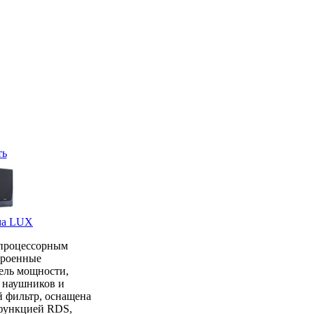
ть
ема LUX
опроцессорным
троенные
ель мощности,
я наушников и
й фильтр, оснащена
функцией RDS,