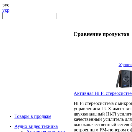
рус
укр
Сравнение продуктов
Удали
Активная Hi-Fi стереосист
Hi-Fi стереосистема с микр
управлением LUX имеет вс
двухканальный Hi-Fi усилит
Товары в продаже
качественный усилитель дл
высококачественный сетево
Аудио-видео техника
встроенным FM-тюнером с 
Активная акустика