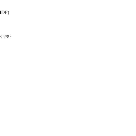
MDF)
× 299