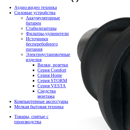
Аудио-видео техника
Силовые устройства
Аккумуляторные
батареи
Стабилизаторы
Фильтры-удлинители
Источники
бесперебойного
питания
Электроустановочные
изделия
Вилки, розетки
Серия Comfort
Серия Home
Серия STORM
Серия VESTA
Средства
монтажа
Компьютерные аксессуары
Мелкая бытовая техника
Товары, снятые с
производства