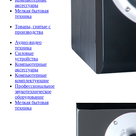
аксессуары
Мелкая бытовая
техника
Товары, снятые с
производства
Аудио-видео
техника
Силовые
устройства
Компьютерные
аксессуары
Компьютерные
комплектующие
Профессиональное
звукотехническое
оборудование
Мелкая бытовая
техника