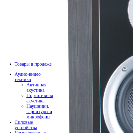
Товары в продаже
Аудио-видео
техника
Активная
акустика
Портативная
акустика
Наушники,
гарнитуры и
микрофоны
Силовые
устройства
Компьютерные