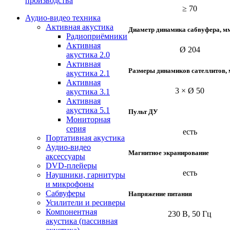
производства
≥ 70
Аудио-видео техника
Активная акустика
Диаметр динамика сабвуфера, м
Радиоприёмники
Активная
Ø 204
акустика 2.0
Активная
Размеры динамиков сателлитов,
акустика 2.1
Активная
3 × Ø 50
акустика 3.1
Активная
акустика 5.1
Пульт ДУ
Мониторная
серия
есть
Портативная акустика
Аудио-видео
Магнитное экранирование
аксессуары
DVD-плейеры
есть
Наушники, гарнитуры
и микрофоны
Сабвуферы
Напряжение питания
Усилители и ресиверы
Компонентная
230 В, 50 Гц
акустика (пассивная