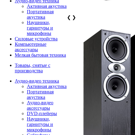
Аудио-видео техника
Активная акустика
Портативная
акустика
❮
❯
Наушники,
гарнитуры и
микрофоны
Силовые устройства
Компьютерные
аксессуары
Мелкая бытовая техника
Товары, снятые с
производства
Аудио-видео техника
Активная акустика
Портативная
акустика
Аудио-видео
аксессуары
DVD-плейеры
Наушники,
гарнитуры и
микрофоны