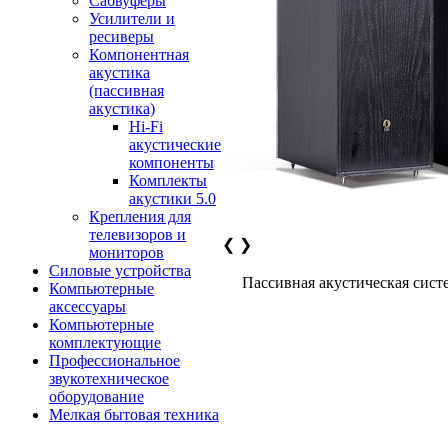
Сабвуферы
Усилители и
ресиверы
Компонентная
акустика
(пассивная
акустика)
Hi-Fi
акустические
компоненты
Комплекты
акустики 5.0
Крепления для
телевизоров и
❮
❯
мониторов
Силовые устройства
Пассивная акустическая сист
Компьютерные
аксессуары
Компьютерные
комплектующие
Профессиональное
звукотехническое
оборудование
Мелкая бытовая техника